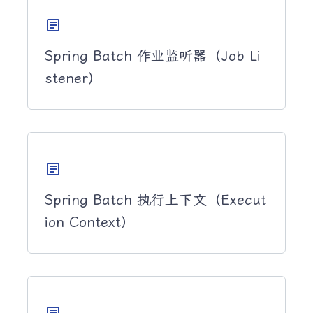
article
Spring Batch 作业监听器（Job Li
stener）
article
Spring Batch 执行上下文（Execut
ion Context）