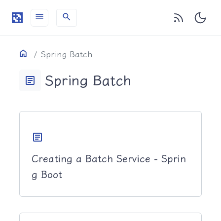
menu
search
目录
Home
Spring Batch
Spring Batch
article
article
Creating a Batch Service - Sprin
g Boot