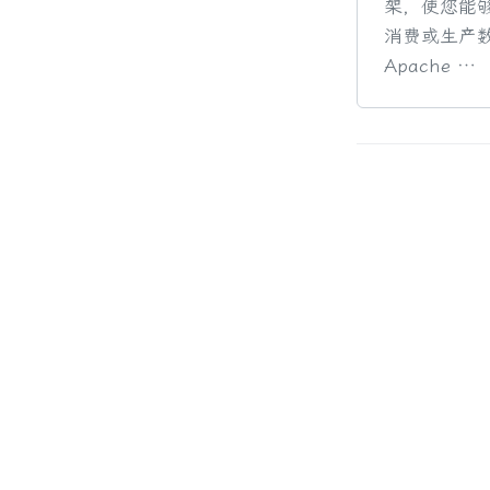
架，使您能
消费或生产
Apache …