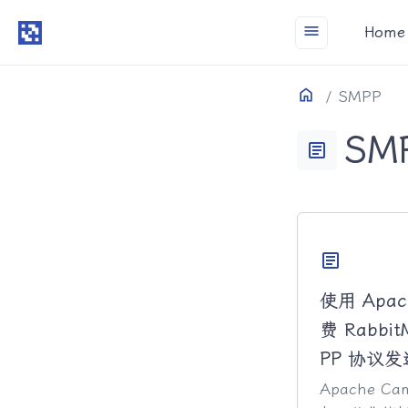
menu
Home
Home
目录
SMPP
SM
article
article
使用 Apac
费 Rabb
PP 协议
Apache 