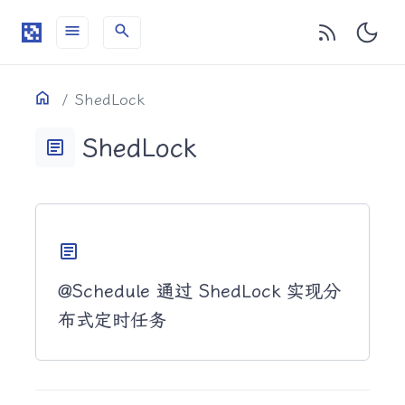
menu
search
目录
Home
ShedLock
ShedLock
article
article
@Schedule 通过 ShedLock 实现分
布式定时任务