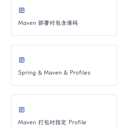
article
Maven 部署时包含源码
article
Spring & Maven & Profiles
article
Maven 打包时指定 Profile