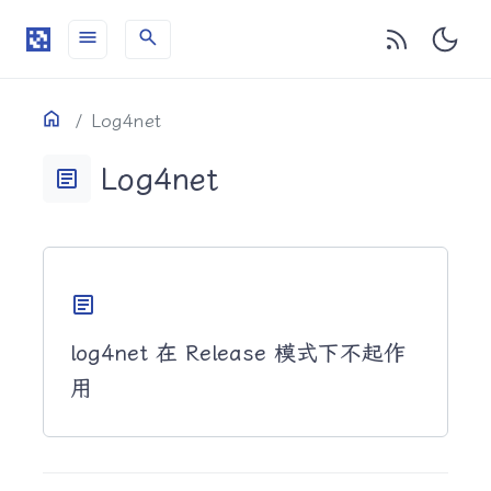
menu
search
目录
Home
Log4net
Log4net
article
article
log4net 在 Release 模式下不起作
用