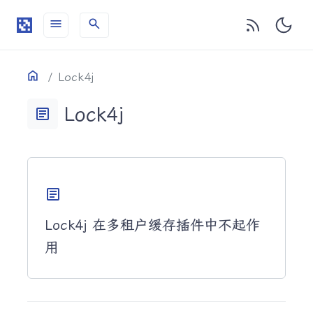
menu
search
目录
Home
Lock4j
Lock4j
article
article
Lock4j 在多租户缓存插件中不起作
用