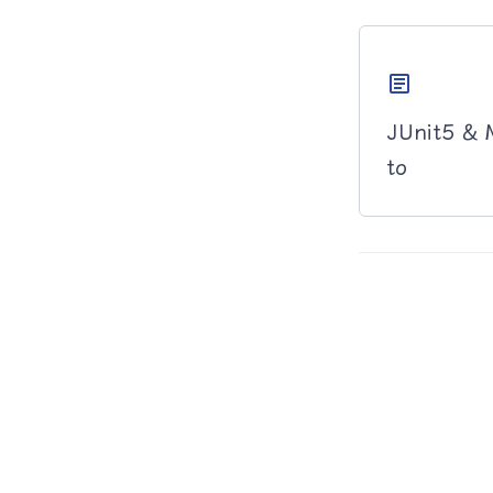
article
JUnit5 &
to