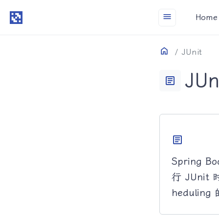
menu
Home
Home
目录
JUnit
JUn
article
article
Spring 
行 JUnit
hedulin