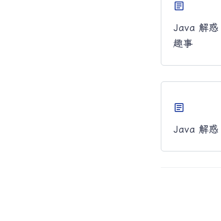
article
Java 解
趣事
article
Java 解