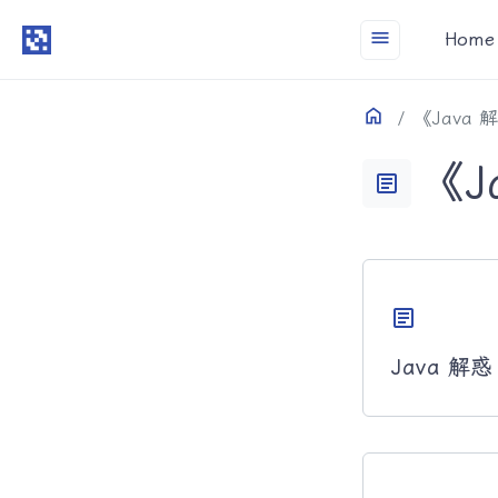
menu
Home
Home
目录
《Java 
《J
article
article
Java 解惑 