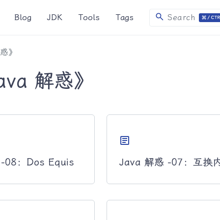
search
Blog
JDK
Tools
Tags
Search
解惑》
ava 解惑》
article
-08：Dos Equis
Java 解惑 -07：互换