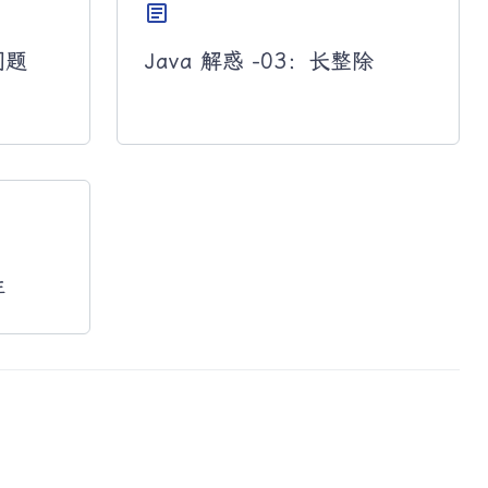
article
问题
Java 解惑 -03：长整除
性