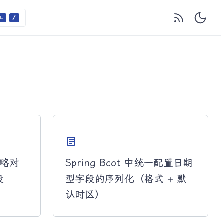
article
忽略对
Spring Boot 中统一配置日期
段
型字段的序列化（格式 + 默
认时区）