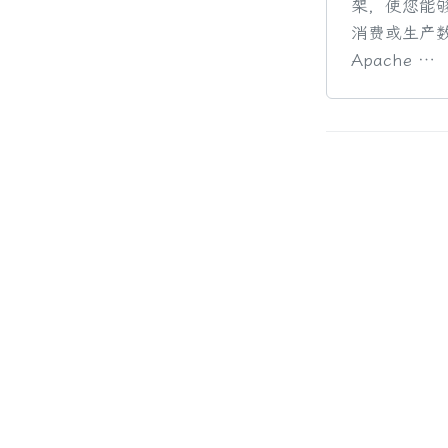
架，使您能
消费或生产
Apache …