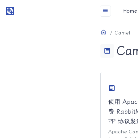
menu
Home
Home
目录
Camel
Cam
article
article
使用 Apac
费 Rabb
PP 协议
Apache 