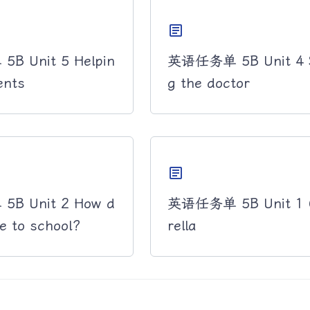
article
 Unit 5 Helpin
英语任务单 5B Unit 4 
ents
g the doctor
article
B Unit 2 How d
英语任务单 5B Unit 1 
e to school?
rella