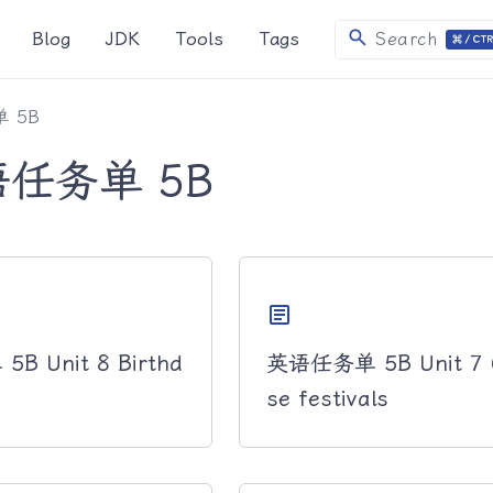
search
Blog
JDK
Tools
Tags
Search
 5B
任务单 5B
article
 Unit 8 Birthd
英语任务单 5B Unit 7 
se festivals