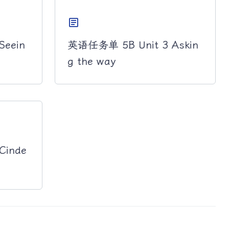
article
Seein
英语任务单 5B Unit 3 Askin
g the way
Cinde