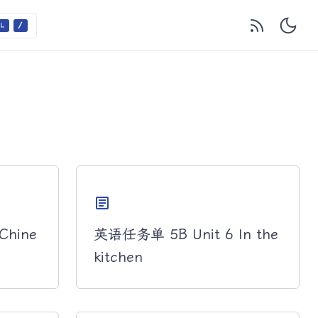
article
Chine
英语任务单 5B Unit 6 In the
kitchen