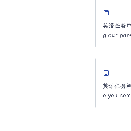
article
英语任务单 5B
g our par
article
英语任务单 5
o you com