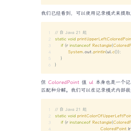
我们已经看到，可以使用记录模式来提取
// 自 Java 21 起
static
void
printUpperLeftColoredPoin
if
(
r 
instanceof
Rectangle
(
ColoredP
System
.
out
.
println
(
ul
.
c
(
)
)
;
}
}
但
ColoredPoint
值
ul
本身也是一个记
匹配和分解。我们可以在记录模式内部嵌
// 自 Java 21 起
static
void
printColorOfUpperLeftPoi
if
(
r 
instanceof
Rectangle
(
ColoredP
ColoredPoint
 lr