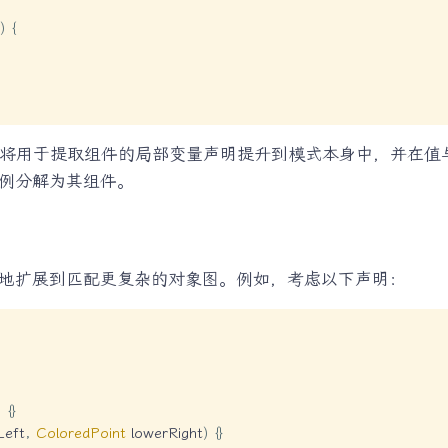
)
{
将用于提取组件的局部变量声明提升到模式本身中，并在值
例分解为其组件。
地扩展到匹配更复杂的对象图。例如，考虑以下声明：
)
{
}
Left
,
ColoredPoint
 lowerRight
)
{
}