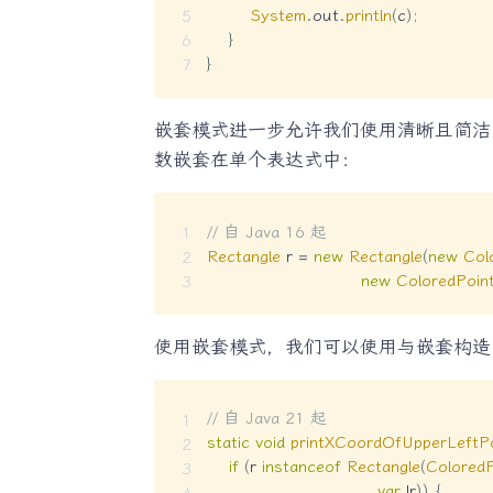
System
.
out
.
println
(
c
)
;
}
}
嵌套模式进一步允许我们使用清晰且简洁
数嵌套在单个表达式中：
// 自 Java 16 起
Rectangle
 r 
=
new
Rectangle
(
new
Col
new
ColoredPoin
使用嵌套模式，我们可以使用与嵌套构造
// 自 Java 21 起
static
void
printXCoordOfUpperLeftPo
if
(
r 
instanceof
Rectangle
(
ColoredP
var
 lr
)
)
{