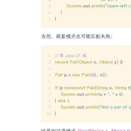
System
.
out
.
println
(
"Upper-left c
}
}
当然，嵌套模式也可能匹配失败：
// 自 Java 21 起
record
Pair
(
Object
 x
,
Object
 y
)
{
}
Pair
 p 
=
new
Pair
(
42
,
42
)
;
if
(
p 
instanceof
Pair
(
String
 s
,
String
 t
System
.
out
.
println
(
s 
+
", "
+
 t
)
;
}
else
{
System
.
out
.
println
(
"Not a pair of s
}