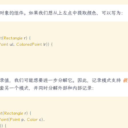
对象的组件。如果我们想从上左点中提取颜色，可以写为：
t
(
Rectangle
 r
)
{
oint
 ul
,
ColoredPoint
 lr
)
)
{
录值，我们可能想要进一步分解它。因此，记录模式支持
嵌
套另一个模式，并同时分解外部和内部记录：
nt
(
Rectangle
 r
)
{
oint
(
Point
 p
,
Color
 c
)
,
)
)
{