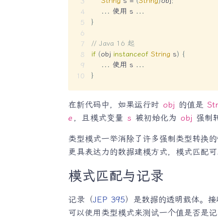
String
 s 
=
(
String
)
obj
;
.
.
.
 使用 s 
.
.
.
}
// Java 16 起
if
(
obj 
instanceof
String
 s
)
{
.
.
.
 使用 s 
.
.
.
}
在新代码中，如果运行时
obj
的值是
St
e
，且模式变量
s
被初始化为
obj
强制
类型模式一举消除了许多强制类型转换的情
更具表达力的数据建模方式，模式匹配可
模式匹配与记录
记录（
JEP 395
）是数据的透明载体。接
可以使用类型模式来测试一个值是否是