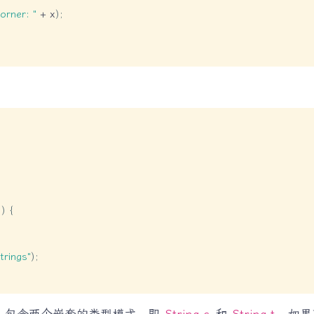
orner: "
+
 x
)
;
)
)
{
trings"
)
;