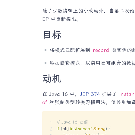
除了少数编辑上的小改动外，自第二次
EP 中重新提出。
目标
将模式匹配扩展到
record
类实例的
添加嵌套模式，以启用更可组合的数
动机
在 Java 16 中，
JEP 394
扩展了
instan
of
和强制类型转换习惯用法，使其更加
// Java 16 之前
if
(
obj 
instanceof
String
)
{