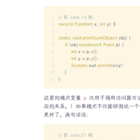
// 自 Java 16 起
record
Point
(
int
 x
,
int
 y
)
{
}
static
void
printSum
(
Object
 obj
)
{
if
(
obj 
instanceof
Point
 p
)
{
int
 x 
=
 p
.
x
(
)
;
int
 y 
=
 p
.
y
(
)
;
System
.
out
.
println
(
x
+
y
)
;
}
}
这里的模式变量
p
仅用于调用访问器方
应的关系。）如果模式不仅能够测试一
更好了。换句话说：
// 自 Java 21 起