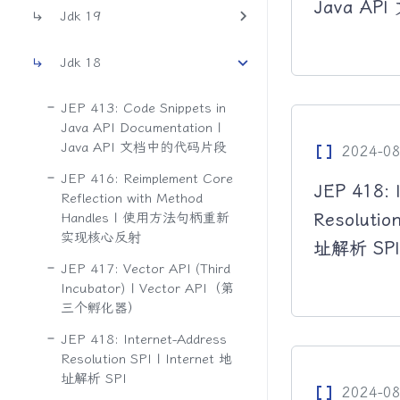
Java A
Jdk 19
Jdk 18
JEP 413: Code Snippets in
Java API Documentation |
Java API 文档中的代码片段
Data_Array
2024-08
JEP 416: Reimplement Core
JEP 418: 
Reflection with Method
Resolution
Handles | 使用方法句柄重新
实现核心反射
址解析 SPI
JEP 417: Vector API (Third
Incubator) | Vector API（第
三个孵化器）
JEP 418: Internet-Address
Resolution SPI | Internet 地
址解析 SPI
Data_Array
2024-08