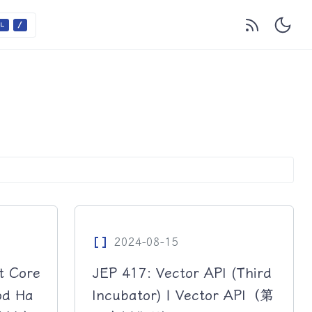
Data_Array
2024-08-15
t Core
JEP 417: Vector API (Third
od Ha
Incubator) | Vector API（第