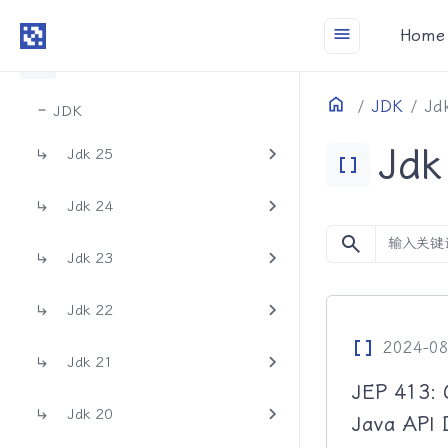
bookmark
Bookmark
menu
Home
Data_Array
JDK
Home
目录
JDK
Jd
JDK
Jdk
Jdk 25
Data_Array
Jdk 24
search
Jdk 23
Jdk 22
Data_Array
2024-08
Jdk 21
JEP 413: 
Jdk 20
Java API 