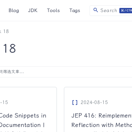
search
Blog
JDK
Tools
Tags
Search
k 18
 18
Data_Array
-15
2024-08-15
Code Snippets in
JEP 416: Reimplemen
Documentation |
Reflection with Meth