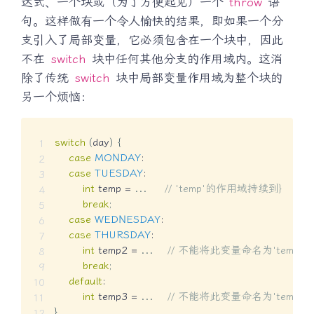
达式、一个块或（为了方便起见）一个
throw
语
句。这样做有一个令人愉快的结果，即如果一个分
支引入了局部变量，它必须包含在一个块中，因此
不在
switch
块中任何其他分支的作用域内。这消
除了传统
switch
块中局部变量作用域为整个块的
另一个烦恼：
switch
(
day
)
{
case
MONDAY
:
case
TUESDAY
:
int
 temp 
=
.
.
.
// 'temp'的作用域持续到}
break
;
case
WEDNESDAY
:
case
THURSDAY
:
int
 temp2 
=
.
.
.
// 不能将此变量命名为'temp'
break
;
default
:
int
 temp3 
=
.
.
.
// 不能将此变量命名为'temp'
}