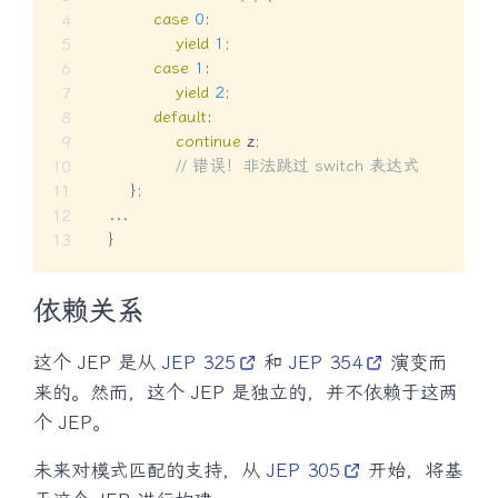
case
0
:
yield
1
;
case
1
:
yield
2
;
default
:
continue
 z
;
// 错误！非法跳过 switch 表达式
}
;
.
.
.
}
依赖关系
这个 JEP 是从
JEP 325
和
JEP 354
演变而
来的。然而，这个 JEP 是独立的，并不依赖于这两
个 JEP。
未来对模式匹配的支持，从
JEP 305
开始，将基