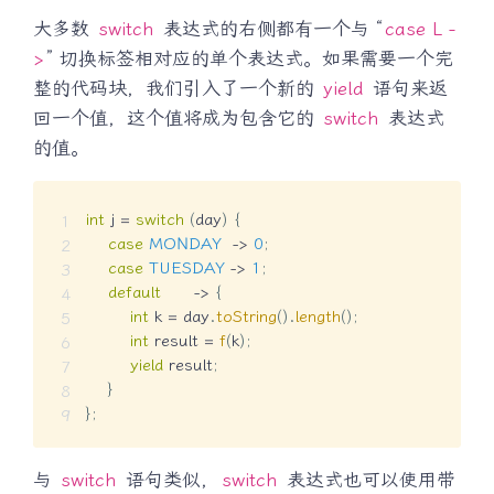
大多数
switch
表达式的右侧都有一个与 “
case L -
>
” 切换标签相对应的单个表达式。如果需要一个完
整的代码块，我们引入了一个新的
yield
语句来返
回一个值，这个值将成为包含它的
switch
表达式
的值。
int
 j 
=
switch
(
day
)
{
case
MONDAY
->
0
;
case
TUESDAY
->
1
;
default
->
{
int
 k 
=
 day
.
toString
(
)
.
length
(
)
;
int
 result 
=
f
(
k
)
;
yield
 result
;
}
}
;
与
switch
语句类似，
switch
表达式也可以使用带