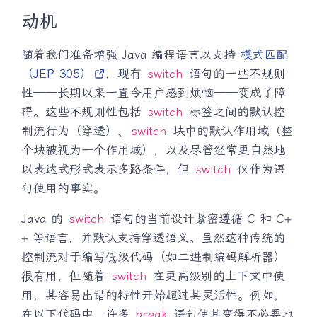
动机
随着我们准备增强 Java 编程语言以支持
模式匹配
（JEP 305）
，现有
switch
语句的一些不规则
性——长期以来一直令用户感到烦恼——变成了障
碍。这些不规则性包括
switch
标签之间的默认控
制流行为（穿透）、
switch
块中的默认作用域（整
个块被视为一个作用域），以及尽管经常更自然地
以表达式形式表示多路条件，但
switch
仅作为语
句使用的事实。
Java 的
switch
语句的当前设计紧密遵循 C 和 C+
+ 等语言，并默认支持穿透语义。虽然这种传统的
控制流对于编写低级代码（如二进制编码解析器）
很有用，但随着
switch
在更高级别的上下文中使
用，其容易出错的特性开始超过其灵活性。例如，
在以下代码中，许多
break
语句使其变得不必要地