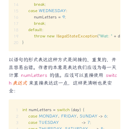
break
;
case
WEDNESDAY
:
        numLetters 
=
9
;
break
;
default
:
throw
new
IllegalStateException
(
"Wat: "
+
 day
)
;
}
以语句的形式表达这种方式是间接的、重复的，并
且容易出错。作者的本意是表达我们应该为每一天
计算
numLetters
的值。应该可以直接使用
switc
h
表达式
来直接表达这一点，这样更清晰也更安
全：
int
 numLetters 
=
switch
(
day
)
{
case
MONDAY
,
FRIDAY
,
SUNDAY
->
6
;
case
TUESDAY
->
7
;
case
THURSDAY
,
SATURDAY
->
8
;