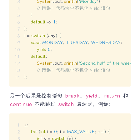
System
.
out
.
println
(
"Monday"
)
;
// 错误！代码块中不包含 yield 语句
}
default
->
1
;
}
;
i 
=
switch
(
day
)
{
case
MONDAY
,
TUESDAY
,
WEDNESDAY
:
yield
0
;
default
:
System
.
out
.
println
(
"Second half of the week"
)
;
// 错误！代码组中不包含 yield 语句
}
;
另一个后果是控制语句
break
、
yield
、
return
和
continue
不能跳过
switch
表达式，例如：
z
:
for
(
int
 i 
=
0
;
 i 
<
MAX_VALUE
;
++
i
)
{
int
 k 
=
switch
(
e
)
{