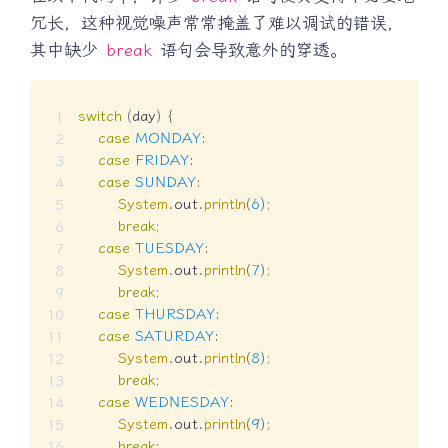
冗长，这种视觉噪声常常掩盖了难以调试的错误，
其中缺少
break
语句会导致意外的穿透。
switch
(
day
)
{
case
MONDAY
:
case
FRIDAY
:
case
SUNDAY
:
System
.
out
.
println
(
6
)
;
break
;
case
TUESDAY
:
System
.
out
.
println
(
7
)
;
break
;
case
THURSDAY
:
case
SATURDAY
:
System
.
out
.
println
(
8
)
;
break
;
case
WEDNESDAY
:
System
.
out
.
println
(
9
)
;
break
;