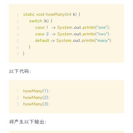
static
void
howMany
(
int
 k
)
{
switch
(
k
)
{
case
1
->
System
.
out
.
println
(
"one"
)
;
case
2
->
System
.
out
.
println
(
"two"
)
;
default
->
System
.
out
.
println
(
"many"
)
;
}
}
以下代码：
howMany
(
1
)
;
howMany
(
2
)
;
howMany
(
3
)
;
将产生以下输出：