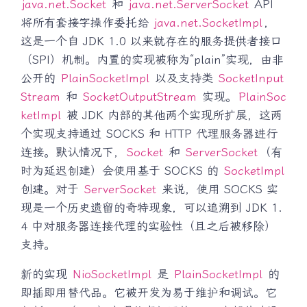
java.net.Socket
和
java.net.ServerSocket
API
将所有套接字操作委托给
java.net.SocketImpl
，
这是一个自 JDK 1.0 以来就存在的服务提供者接口
（SPI）机制。内置的实现被称为“plain”实现，由非
公开的
PlainSocketImpl
以及支持类
SocketInput
Stream
和
SocketOutputStream
实现。
PlainSoc
ketImpl
被 JDK 内部的其他两个实现所扩展，这两
个实现支持通过 SOCKS 和 HTTP 代理服务器进行
连接。默认情况下，
Socket
和
ServerSocket
（有
时为延迟创建）会使用基于 SOCKS 的
SocketImpl
创建。对于
ServerSocket
来说，使用 SOCKS 实
现是一个历史遗留的奇特现象，可以追溯到 JDK 1.
4 中对服务器连接代理的实验性（且之后被移除）
支持。
新的实现
NioSocketImpl
是
PlainSocketImpl
的
即插即用替代品。它被开发为易于维护和调试。它