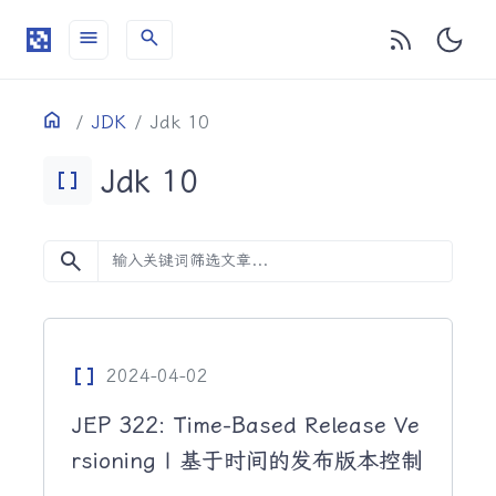
menu
search
目录
Home
JDK
Jdk 10
Jdk 10
Data_Array
search
Data_Array
2024-04-02
JEP 322: Time-Based Release Ve
rsioning | 基于时间的发布版本控制