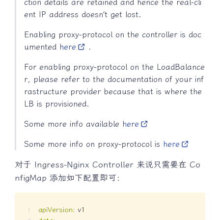
ction details are retained and hence the real-cli
ent IP address doesn’t get lost.
Enabling proxy-protocol on the controller is doc
umented
here
.
For enabling proxy-protocol on the LoadBalance
r, please refer to the documentation of your inf
rastructure provider because that is where the
LB is provisioned.
Some more info available
here
Some more info on proxy-protocol is
here
对于 Ingress-Nginx Controller 来说只需要在 Co
nfigMap 添加如下配置即可：
apiVersion
: