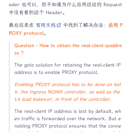
ader 也可以，但不知道为什么应用这边的 Request
中没有看到这个 Header。
最后还是在
官网文档
中找到了解决办法：
启用 P
ROXY protocol
。
Question - How to obtain the real-client-ipaddre
ss ?
The goto solution for retaining the real-client IP
address is to enable PROXY protocol.
Enabling PROXY protocol has to be done on bot
h, the Ingress NGINX controller, as well as the
L4 load balancer, in front of the controller.
The real-client IP address is lost by default, wh
en traffic is forwarded over the network. But e
nabling PROXY protocol ensures that the conne