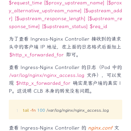
$request_time [$proxy_upstream_name] [$prox
y_alternative_upstream_name] [$upstream_add
r] [$upstream_response_length] [$upstream_re
sponse_time] [$upstream_status] $req_id
为了查看 Ingress-Nginx Controller 接收到的请求
头中的客户端 IP 地址，在上面的日志格式后面加上
$http_x_forwarded_for
即可。
查看 Ingress-Nginx Controller 的日志（Pod 中的
/var/log/nginx/nginx_access.log
文件），可以发
现
$http_x_forwarded_for
确实是客户端的真实 I
P。这说明 CLB 本身的转发没有问题。
tail
-fn
100
 /var/log/nginx/nginx_access.log
查看 Ingress-Nginx Controller 的
nginx.conf
文