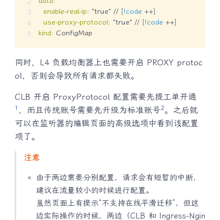
data
:
enable-real-ip
:
 "true" // 
[
!code
 ++
]
use-proxy-protocol
:
 "true" // 
[
!code
 ++
]
kind
:
 ConfigMap
同时，L4 负载均衡器上也需要开启 PROXY protoc
ol，否则会导致所有请求都失败。
CLB 开启 ProxyProtocol 配置需要先提工单开通
1
2
，而且传统账号需要先升级为标准账号
。之后就
可以在监听器的编辑页面的高级选项中看到该配置
项了。
注意
由于两边需要分别配置，请求会有短暂的中断，
建议在流量较小的时候进行配置。
虽然页面上有提示“不支持在线平滑迁移”，但这
边实际操作的时候，两边（CLB 和 Ingress-Ngin