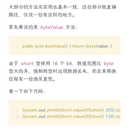
大部分的方法及实现也基本一致，这些部分就直接
跳过，仅说一些有区别的地方。
首先要说的是
byteValue
方法：
public
byte
byteValue
(
)
{
return
(
byte
)
value
;
}
由于
short
型使用 16 个 bit，数值范围比
byte
型大的多，强制转型时出现数据丢失，而且其转换
过程有一些违反直觉。
看一下如下代码：
System
.
out
.
println
(
Short
.
valueOf
(
(
short
)
255
)
.
byteV
System
.
out
.
println
(
Short
.
valueOf
(
(
short
)
128
)
.
byteV