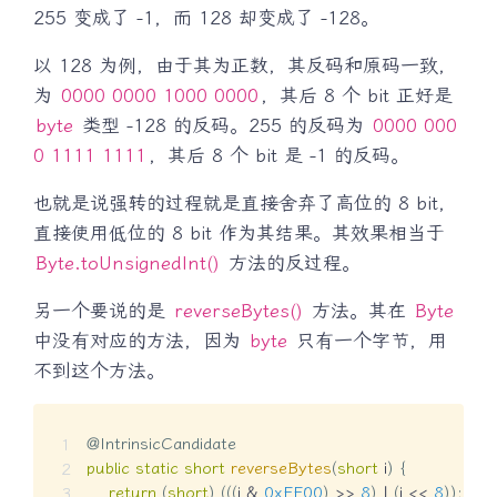
255 变成了 -1，而 128 却变成了 -128。
以 128 为例，由于其为正数，其反码和原码一致，
为
0000 0000 1000 0000
，其后 8 个 bit 正好是
byte
类型 -128 的反码。255 的反码为
0000 000
0 1111 1111
，其后 8 个 bit 是 -1 的反码。
也就是说强转的过程就是直接舍弃了高位的 8 bit，
直接使用低位的 8 bit 作为其结果。其效果相当于
Byte.toUnsignedInt()
方法的反过程。
另一个要说的是
reverseBytes()
方法。其在
Byte
中没有对应的方法，因为
byte
只有一个字节，用
不到这个方法。
@IntrinsicCandidate
public
static
short
reverseBytes
(
short
 i
)
{
return
(
short
)
(
(
(
i 
&
0xFF00
)
>>
8
)
|
(
i 
<<
8
)
)
;