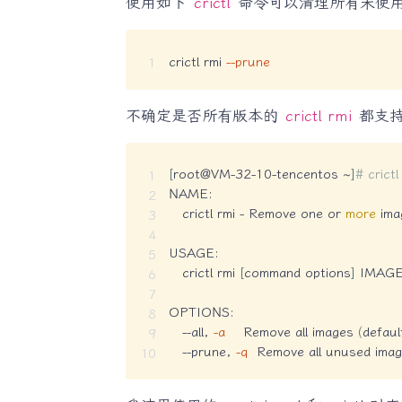
使用如下
crictl
命令可以清理所有未使
crictl rmi 
--prune
不确定是否所有版本的
crictl rmi
都支
[
root@VM-32-10-tencentos ~
]
# crictl
NAME:

   crictl rmi - Remove one or 
more
 ima
USAGE:

   crictl rmi 
[
command options
]
 IMAGE
OPTIONS:

   --all, 
-a
    Remove all images 
(
defaul
   --prune, 
-q
  Remove all unused imag