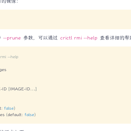
用的镜像：
持
--prune
参数，可以通过
crictl rmi --help
查看详细的帮
 rmi --help
ges

-ID 
[
IMAGE-ID
..
.
]
t: 
false
)
es 
(
default: 
false
)