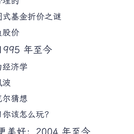
合理的
封闭式基金折价之谜
负股价
995 年至今
为经济学
风波
克尔猜想
节目你该怎么玩？
美好：2004 年至今