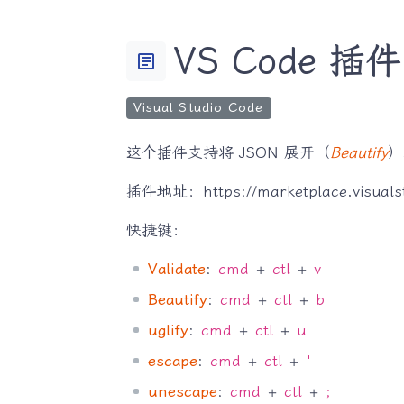
VS Code 插件
article
Visual Studio Code
这个插件支持将 JSON 展开（
Beautify
）
插件地址：https://marketplace.visualstu
快捷键：
Validate
:
cmd
+
ctl
+
v
Beautify
:
cmd
+
ctl
+
b
uglify
:
cmd
+
ctl
+
u
escape
:
cmd
+
ctl
+
'
unescape
:
cmd
+
ctl
+
;