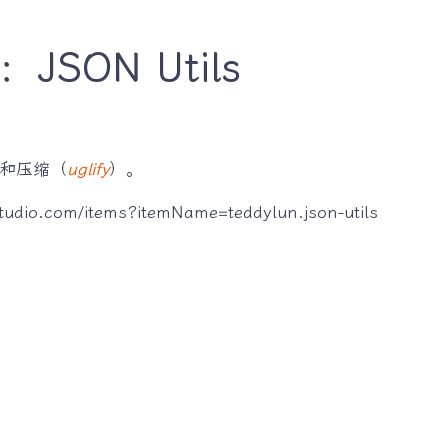
：JSON Utils
和压缩（
uglify
）。
dio.com/items?itemName=teddylun.json-utils