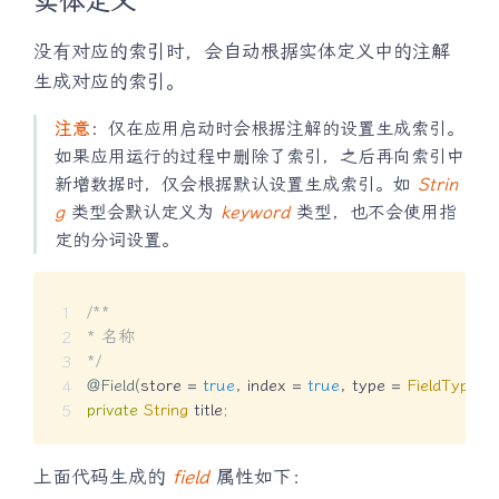
实体定义
没有对应的索引时，会自动根据实体定义中的注解
生成对应的索引。
注意
：仅在应用启动时会根据注解的设置生成索引。
如果应用运行的过程中删除了索引，之后再向索引中
新增数据时，仅会根据默认设置生成索引。如
Strin
g
类型会默认定义为
keyword
类型，也不会使用指
定的分词设置。
/**

* 名称

*/
@Field
(
store 
=
true
,
 index 
=
true
,
 type 
=
FieldType
.
T
private
String
 title
;
上面代码生成的
field
属性如下：