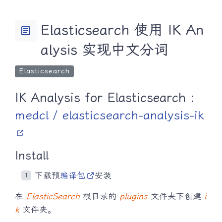
Elasticsearch 使用 IK An
article
alysis 实现中文分词
Elasticsearch
IK Analysis for Elasticsearch :
medcl / elasticsearch-analysis-ik
Install
下载预
编译包
安装
在
ElasticSearch
根目录的
plugins
文件夹下创建
i
k
文件夹。