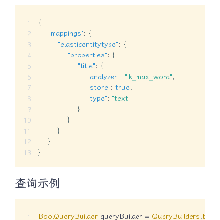
{
"mappings"
:
{
"elasticentitytype"
:
{
"properties"
:
{
"title"
:
{
"analyzer"
:
"ik_max_word"
,
"store"
:
true
,
"type"
:
"text"
}
}
}
}
}
查询示例
BoolQueryBuilder
 queryBuilder 
=
QueryBuilders
.
bool