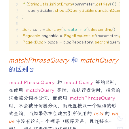
if
(
StringUtils
.
isNotEmpty
(
parameter
.
getKey
(
)
)
)
{
    queryBuilder
.
should
(
QueryBuilders
.
matchQuery
(
"t
}
Sort
 sort 
=
Sort
.
by
(
"createTime"
)
.
descending
(
)
;
Pageable
 pageable 
=
PageRequest
.
of
(
parameter
.
getI
Page
<
Blog
>
 blogs 
=
 blogRepository
.
search
(
queryBuil
matchPhraseQuery
和
matchQuery
的区别
matchPhraseQuery
和
matchQuery
等的区别，
在使用
matchQuery
等时，在执行查询时，搜索的
词会被分词器分词，而使用
matchPhraseQuery
时，不会被分词器分词，而是直接以一个短语的形
式查询，而如果你在创建索引所使用的
field
的
val
dark_mode
ue
中没有这么一个短语（顺序无差，且连接在一