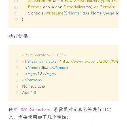
XmlSerializer
 dsz 
=
new
XmlSerializer
(
typeof
(
Perso
Person
 dps 
=
 dsz
.
Deserialize
(
ms
)
as
Person
;
    Console
.
WriteLine
(
$"Name:
{
dps
.
Name
}
\nAge:
{
dps
.
}
执行结果：
<?xml version="1.0"?>
<
Person
xmlns:
xsi
=
"
http://www.w3.org/2001/XMLSch
<
Name
>
JiaJia
</
Name
>
<
Age
>
18
</
Age
>
</
Person
>
Name:JiaJia

Age:18
使用
XMLSerializer
若需要对元素名等进行自定
义，需要使用如下几个特性：