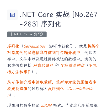
.NET Core 实战 [No.267
article
~283] 序列化
《.NET Core 实战》
序列化
（
Serialization
也叫“串行化”），就是
将某个
对象实例的状态信息存储到可传输介质中
，例如内
存中、文件中以及通过网络发送的数据中。实例的
状态信息包括
对象的属性
和
字段成员的值
（
不包
括方法和事件
）。
从可传输介质中读取数据，重新为对象的属性或字
段成员赋值
的过程称为
反序列化
（
Deserializatio
n
）。
现在用的最多的是
JSON
格式。毕竟这几年前端框