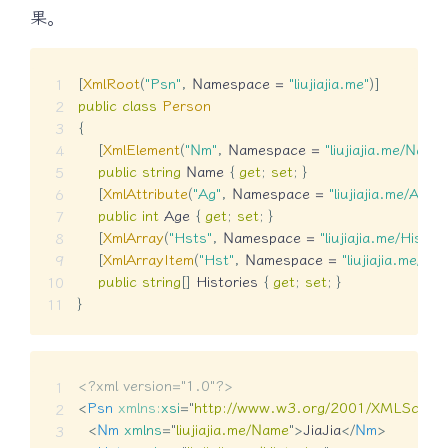
果。
[
XmlRoot
(
"Psn"
,
 Namespace 
=
"liujiajia.me"
)
]
public
class
Person
{
[
XmlElement
(
"Nm"
,
 Namespace 
=
"liujiajia.me/Name"
public
string
 Name 
{
get
;
set
;
}
[
XmlAttribute
(
"Ag"
,
 Namespace 
=
"liujiajia.me/Age"
)
public
int
 Age 
{
get
;
set
;
}
[
XmlArray
(
"Hsts"
,
 Namespace 
=
"liujiajia.me/Histor
[
XmlArrayItem
(
"Hst"
,
 Namespace 
=
"liujiajia.me/His
public
string
[
]
 Histories 
{
get
;
set
;
}
}
<?xml version="1.0"?>
<
Psn
xmlns:
xsi
=
"
http://www.w3.org/2001/XMLSchema
<
Nm
xmlns
=
"
liujiajia.me/Name
"
>
JiaJia
</
Nm
>