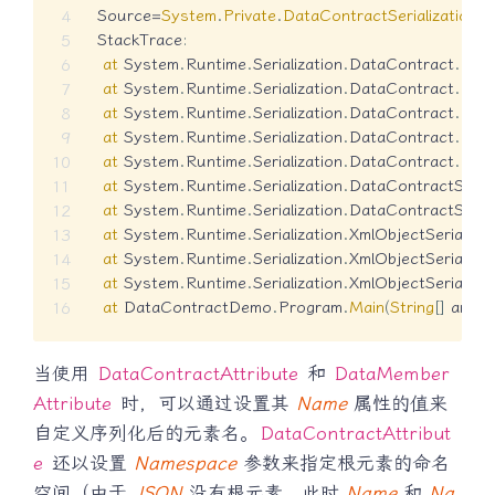
  Source
=
System
.
Private
.
DataContractSerialization
  StackTrace
:
at
 System
.
Runtime
.
Serialization
.
DataContract
.
Data
at
 System
.
Runtime
.
Serialization
.
DataContract
.
Data
at
 System
.
Runtime
.
Serialization
.
DataContract
.
Data
at
 System
.
Runtime
.
Serialization
.
DataContract
.
Data
at
 System
.
Runtime
.
Serialization
.
DataContract
.
Get
at
 System
.
Runtime
.
Serialization
.
DataContractSerial
at
 System
.
Runtime
.
Serialization
.
DataContractSerial
at
 System
.
Runtime
.
Serialization
.
XmlObjectSerializer
at
 System
.
Runtime
.
Serialization
.
XmlObjectSerializer
at
 System
.
Runtime
.
Serialization
.
XmlObjectSerializer
at
 DataContractDemo
.
Program
.
Main
(
String
[
]
 args
)
当使用
DataContractAttribute
和
DataMember
Attribute
时，可以通过设置其
Name
属性的值来
自定义序列化后的元素名。
DataContractAttribut
e
还以设置
Namespace
参数来指定根元素的命名
空间（由于
JSON
没有根元素，此时
Name
和
Na