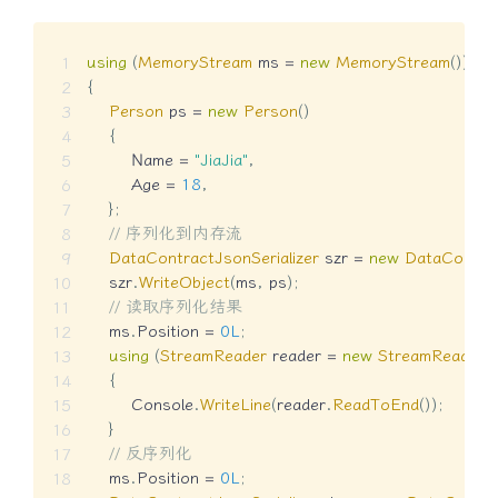
using
(
MemoryStream
 ms 
=
new
MemoryStream
(
)
)
{
Person
 ps 
=
new
Person
(
)
{
        Name 
=
"JiaJia"
,
        Age 
=
18
,
}
;
// 序列化到内存流
DataContractJsonSerializer
 szr 
=
new
DataContrac
    szr
.
WriteObject
(
ms
,
 ps
)
;
// 读取序列化结果
    ms
.
Position 
=
0L
;
using
(
StreamReader
 reader 
=
new
StreamReader
(
{
        Console
.
WriteLine
(
reader
.
ReadToEnd
(
)
)
;
}
// 反序列化
    ms
.
Position 
=
0L
;