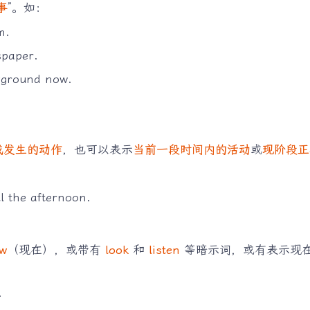
事
”。如：
m.
paper.
yground now.
或发生的动作
，也可以表示
当前一段时间内的活动
或
现阶段正
l the afternoon.
w
（现在），或带有
look
和
listen
等暗示词，或有表示现
.