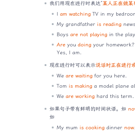
我们用现在进行时表达“
某人正在做某
I
am watching
TV in my bedroo
My grandfather
is reading
news
Boys
are not playing
in the pla
Are
you
doing
your homework?
Yes, I am.
现在进行时可以表示
说话时正在进行
We
are waiting
for you here.
Tom
is making
a model plane al
We
are working
hard this term.
如果句子带有鲜明的时间状语。如
no
如
My mum
is cooking
dinner
now