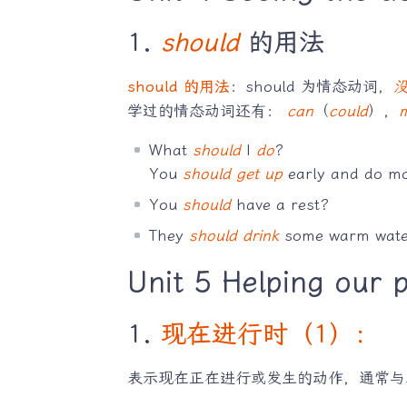
1.
should
的用法
should 的用法
：should 为情态动词，
学过的情态动词还有：
can
（
could
），
What
should
I
do
?
You
should
get up
early and do mo
You
should
have a rest?
They
should
drink
some warm wate
Unit 5 Helping our 
1.
现在进行时（1）：
表示现在正在进行或发生的动作，通常