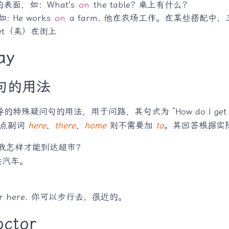
面，如：What’s
on
the table? 桌上有什么？
 如: He works
on
a farm. 他在农场工作。在某些搭配
reet（美）在街上
ay
句的用法
的特殊疑问句的用法，用于问路，其句式为 “How do I ge
地点副词
here
、
there
、
home
则不需要加
to
。其回答根据实
rket? 我怎样才能到达超市？
乘公共汽车。
t’s near here. 你可以步行去，很近的。
octor