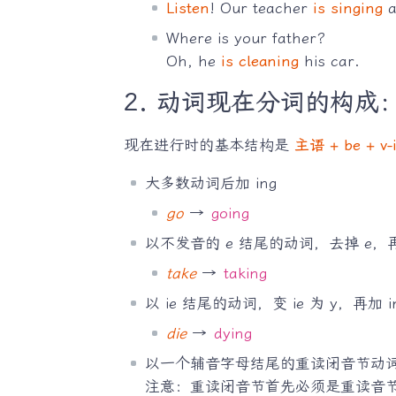
Listen
! Our teacher
is singing
a
Where is your father?
Oh, he
is cleaning
his car.
2. 动词现在分词的构成
现在进行时的基本结构是
主语 + be +
大多数动词后加 ing
go
→
going
以不发音的 e 结尾的动词，去掉 e，再加
take
→
taking
以 ie 结尾的动词，变 ie 为 y，再加 i
die
→
dying
以一个辅音字母结尾的重读闭音节动词
注意：重读闭音节首先必须是重读音