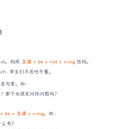
n
not。构成
主语 + be + not + v-ing
结构。
nch. 学生们不在吃午餐。
前至句首。如：
ions? 那个女孩在问你问题吗？
 be + 主语 + v-ing
。如：
什么书？