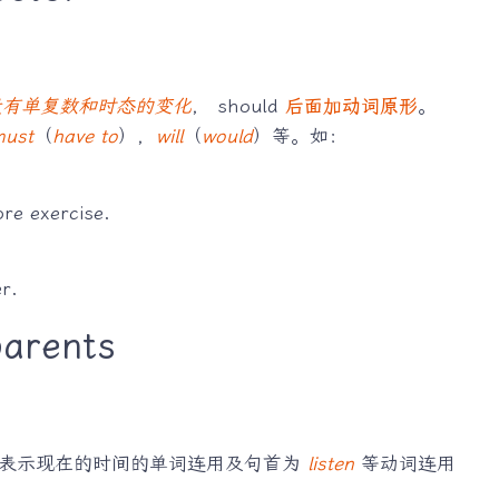
没有单复数和时态的变化
， should
后面加动词原形
。
must
（
have to
），
will
（
would
）等。如：
re exercise.
r.
parents
与表示现在的时间的单词连用及句首为
listen
等动词连用