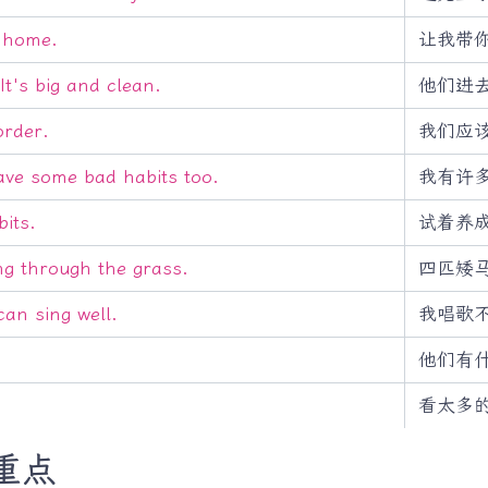
 home.
让我带
It's big and clean.
他们进
order.
我们应
ave some bad habits too.
我有许
its.
试着养
ng through the grass.
四匹矮
can sing well.
我唱歌
他们有
看太多
法重点