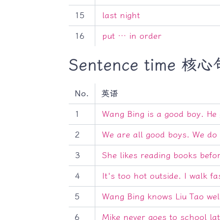
15
last night
16
put … in order
Sentence time 核
No.
英语
1
Wang Bing is a good boy. He 
2
We are all good boys. We do 
3
She likes reading books befor
4
It's too hot outside. I walk fa
5
Wang Bing knows Liu Tao wel
6
Mike never goes to school la