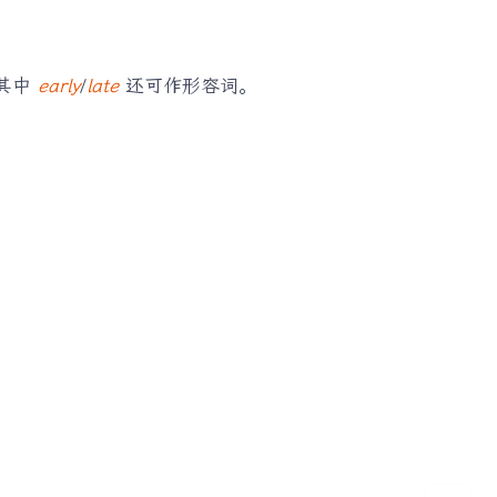
其中
early
/
late
还可作形容词。