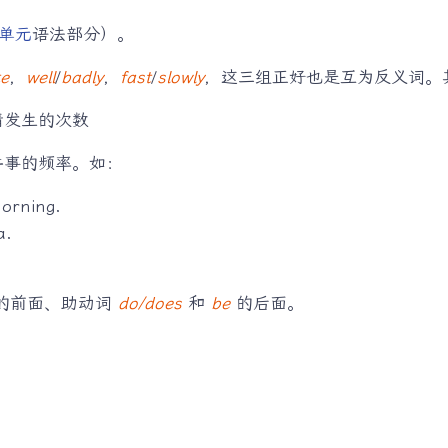
单元
语法部分）。
te
，
well
/
badly
，
fast
/
slowly
，这三组正好也是互为反义词。
情发生的次数
件事的频率。如：
morning.
a.
的前面、助动词
do/does
和
be
的后面。
：