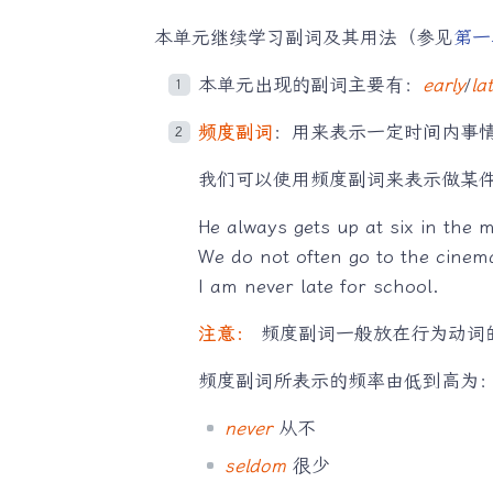
本单元继续学习副词及其用法（参见
第一
本单元出现的副词主要有：
early
/
la
频度副词
：用来表示一定时间内事
我们可以使用频度副词来表示做某
He always gets up at six in the 
We do not often go to the cinem
I am never late for school.
注意：
频度副词一般放在行为动词
频度副词所表示的频率由低到高为
never
从不
seldom
很少