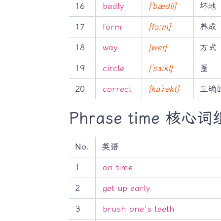
16
badly
[ˈbædli]
坏地
17
form
[fɔːm]
养成
18
way
[weɪ]
方式
19
circle
[ˈsɜːkl]
圈
20
correct
[kəˈrekt]
正确
Phrase time 核心词
No.
英语
1
on time
2
get up early
3
brush one's teeth