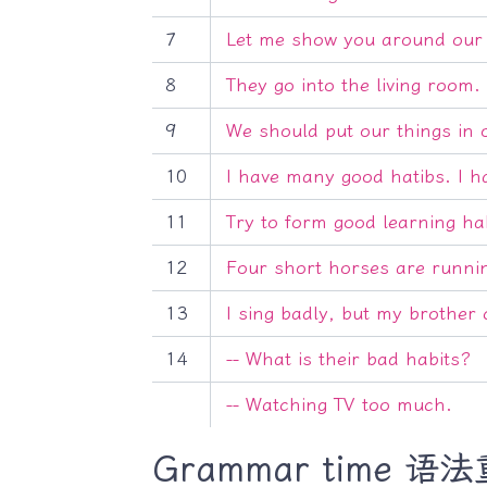
7
Let me show you around our
8
They go into the living room. 
9
We should put our things in 
10
I have many good hatibs. I h
11
Try to form good learning hab
12
Four short horses are runni
13
I sing badly, but my brother 
14
-- What is their bad habits?
-- Watching TV too much.
Grammar time 语