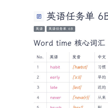
英语任务单 6B U
article
英语
英语任务单 6B
Word time 核心词汇
No.
英语
发音
中文
1
habit
[ˈhæbɪt]
习惯
2
early
[ˈɜːli]
早的
3
late
[leɪt]
迟的
4
never
[ˈnevə(r)]
从来
5
brush
[brʌʃ]
刷