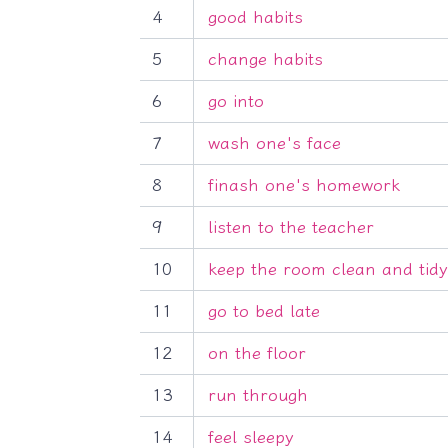
4
good habits
5
change habits
6
go into
7
wash one's face
8
finash one's homework
9
listen to the teacher
10
keep the room clean and tidy
11
go to bed late
12
on the floor
13
run through
14
feel sleepy