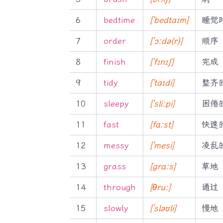
6
bedtime
[ˈbedtaɪm]
睡觉
7
order
[ˈɔːdə(r)]
顺序
8
finish
[ˈfɪnɪʃ]
完成
9
tidy
[ˈtaɪdi]
整齐
10
sleepy
[ˈsliːpi]
困倦
11
fast
[fɑːst]
快速
12
messy
[ˈmesi]
凌乱
13
grass
[ɡrɑːs]
草地
14
through
[θruː]
通过
15
slowly
[ˈsləʊli]
慢地