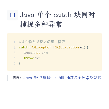
Java 单个 catch 块同时
article
捕捉多种异常
//多个异常类型之间用"|"隔开
catch
(
IOException
|
SQLException
 ex
)
{
    logger
.
log
(
ex
)
;
throw
 ex
;
}
摘自：
Java SE 7新特性：同时捕获多个异常类型