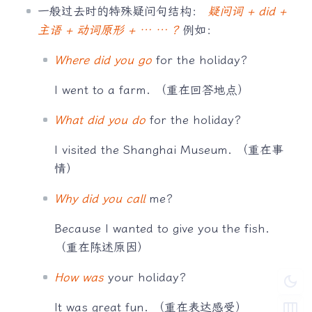
一般过去时的特殊疑问句结构：
疑问词 + did +
主语 + 动词原形 + … … ?
例如：
Where did you go
for the holiday?
I went to a farm. （重在回答地点）
What did you do
for the holiday?
I visited the Shanghai Museum. （重在事
情）
Why did you call
me?
Because I wanted to give you the fish.
（重在陈述原因）
How was
your holiday?
dark_mode
width_normal
It was great fun. （重在表达感受）