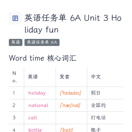
英语任务单 6A Unit 3 Ho
article
liday fun
英语
英语任务单 6A
Word time 核心词汇
N
英语
发音
中文
o.
1
holiday
[ˈhɒlədeɪ]
假日
2
national
[ˈnæʃnəl]
全国的
3
call
打电话
4
bottle
[ˈbɒtl]
瓶子