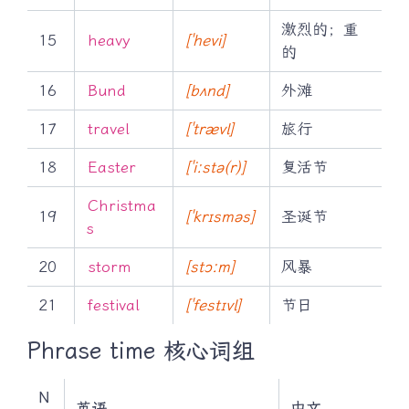
激烈的；重
15
heavy
[ˈhevi]
的
16
Bund
[bʌnd]
外滩
17
travel
[ˈtrævl]
旅行
18
Easter
[ˈiːstə(r)]
复活节
Christma
19
[ˈkrɪsməs]
圣诞节
s
20
storm
[stɔːm]
风暴
21
festival
[ˈfestɪvl]
节日
Phrase time 核心词组
N
英语
中文