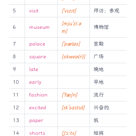
5
visit
[ˈvɪzɪt]
拜访；参观
[mjuˈziːə
6
museum
博物馆
m]
7
palace
[ˈpæləs]
宫殿
8
square
[skweə(r)]
广场
9
late
晚地
10
early
早地
11
fashion
[ˈfæʃn]
流行
12
excited
[ɪkˈsaɪtɪd]
兴奋的
13
paper
纸
14
shorts
[ʃɔːts]
短裤