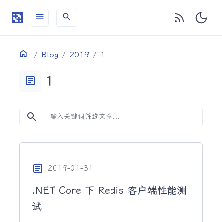
menu
search
目录
Home
Blog
2019
1
1
article
search
article
2019-01-31
.NET Core 下 Redis 客户端性能测
试