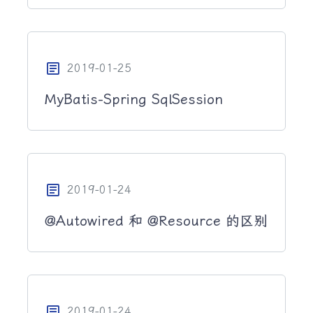
article
2019-01-25
MyBatis-Spring SqlSession
article
2019-01-24
@Autowired 和 @Resource 的区别
article
2019-01-24