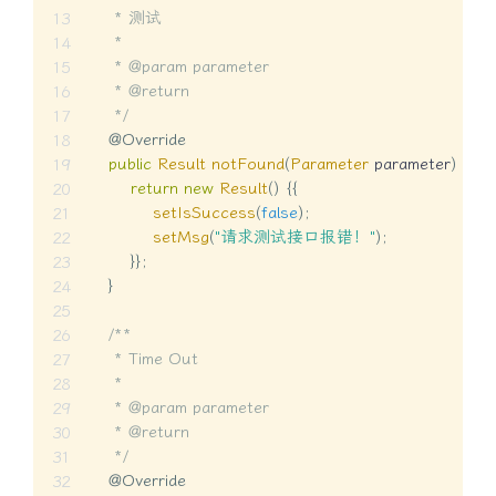
     * 测试

     *

     * @param parameter

     * @return

     */
@Override
public
Result
notFound
(
Parameter
 parameter
)
{
return
new
Result
(
)
{
{
setIsSuccess
(
false
)
;
setMsg
(
"请求测试接口报错！"
)
;
}
}
;
}
/**

     * Time Out

     *

     * @param parameter

     * @return

     */
@Override