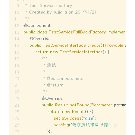
 * Test Service Factory

 * Created by liujiajia on 2019/1/21.

 */
@Component
public
class
TestServiceFallBackFactory
implements
F
@Override
public
TestServiceInterface
create
(
Throwable
 caus
return
new
TestServiceInterface
(
)
{
/**

             * 测试

             *

             * @param parameter

             * @return

             */
@Override
public
Result
notFound
(
Parameter
 parameter
return
new
Result
(
)
{
{
setIsSuccess
(
false
)
;
setMsg
(
"请求测试接口报错！"
)
;
}
}
;