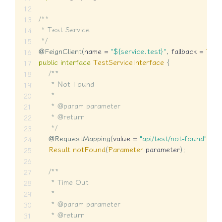
/**

 * Test Service

 */
@FeignClient
(
name 
=
"${service.test}"
,
 fallback 
=
Test
public
interface
TestServiceInterface
{
/**

     * Not Found

     *

     * @param parameter

     * @return

     */
@RequestMapping
(
value 
=
"api/test/not-found"
,
 me
Result
notFound
(
Parameter
 parameter
)
;
/**

     * Time Out

     *

     * @param parameter

     * @return
