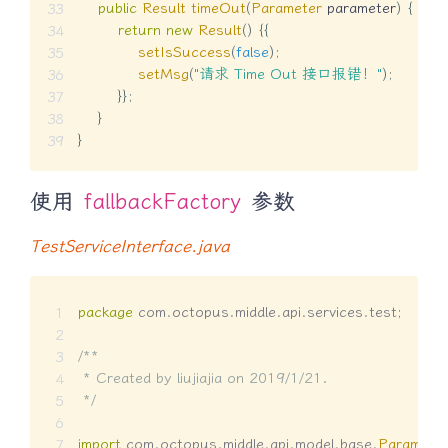
public
Result
timeOut
(
Parameter
 parameter
)
{
return
new
Result
(
)
{
{
setIsSuccess
(
false
)
;
setMsg
(
"请求 Time Out 接口报错！"
)
;
}
}
;
}
}
使用
fallbackFactory
参数
TestServiceInterface.java
package
com
.
octopus
.
middle
.
api
.
services
.
test
;
/**

 * Created by liujiajia on 2019/1/21.

 */
import
com
.
octopus
.
middle
.
api
.
model
.
base
.
Paramete