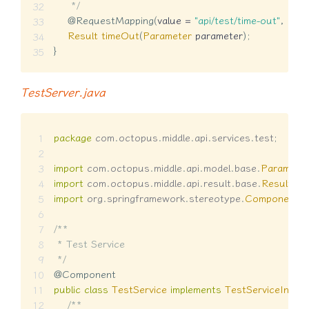
     */
@RequestMapping
(
value 
=
"api/test/time-out"
,
 met
Result
timeOut
(
Parameter
 parameter
)
;
}
TestServer.java
package
com
.
octopus
.
middle
.
api
.
services
.
test
;
import
com
.
octopus
.
middle
.
api
.
model
.
base
.
Paramete
import
com
.
octopus
.
middle
.
api
.
result
.
base
.
Result
;
import
org
.
springframework
.
stereotype
.
Component
;
/**

 * Test Service

 */
@Component
public
class
TestService
implements
TestServiceInterf
/**
