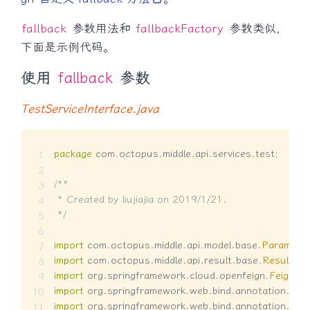
fallback
参数用法和
fallbackFactory
参数类似，
下面是示例代码。
使用
fallback
参数
TestServiceInterface.java
package
com
.
octopus
.
middle
.
api
.
services
.
test
;
/**

 * Created by liujiajia on 2019/1/21.

 */
import
com
.
octopus
.
middle
.
api
.
model
.
base
.
Paramete
import
com
.
octopus
.
middle
.
api
.
result
.
base
.
Result
;
import
org
.
springframework
.
cloud
.
openfeign
.
FeignCli
import
org
.
springframework
.
web
.
bind
.
annotation
.
Req
import
org
.
springframework
.
web
.
bind
.
annotation
.
Req