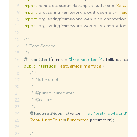
import
com
.
octopus
.
middle
.
api
.
result
.
base
.
Result
;
import
org
.
springframework
.
cloud
.
openfeign
.
FeignCli
import
org
.
springframework
.
web
.
bind
.
annotation
.
Req
import
org
.
springframework
.
web
.
bind
.
annotation
.
Req
/**

 * Test Service

 */
@FeignClient
(
name 
=
"${service.test}"
,
 fallbackFactor
public
interface
TestServiceInterface
{
/**

     * Not Found

     *

     * @param parameter

     * @return

     */
@RequestMapping
(
value 
=
"api/test/not-found"
,
 me
Result
notFound
(
Parameter
 parameter
)
;
/**
