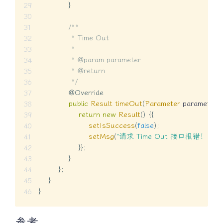
}
/**

             * Time Out

             *

             * @param parameter

             * @return

             */
@Override
public
Result
timeOut
(
Parameter
 parameter
)
return
new
Result
(
)
{
{
setIsSuccess
(
false
)
;
setMsg
(
"请求 Time Out 接口报错！"
)
;
}
}
;
}
}
;
}
}
参考