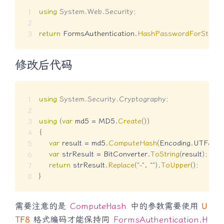
using
System
.
Web
.
Security
;
return
 FormsAuthentication
.
HashPasswordForStoring
修改后代码
using
System
.
Security
.
Cryptography
;
using
(
var
 md5 
=
 MD5
.
Create
(
)
)
{
var
 result 
=
 md5
.
ComputeHash
(
Encoding
.
UTF8
.
Ge
var
 strResult 
=
 BitConverter
.
ToString
(
result
)
;
return
 strResult
.
Replace
(
"-"
,
""
)
.
ToUpper
(
)
;
}
需要注意的是
ComputeHash
中的参数需要使用
U
TF8
格式编码才能保持同
FormsAuthentication.H