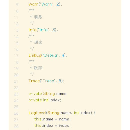
Warn
(
"Warn"
,
2
)
,
/**

     * 消息

     */
Info
(
"Info"
,
3
)
,
/**

     * 调试

     */
Debug
(
"Debug"
,
4
)
,
/**

     * 跟踪

     */
Trace
(
"Trace"
,
5
)
;
private
String
 name
;
private
int
 index
;
LogLevel
(
String
 name
,
int
 index
)
{
this
.
name 
=
 name
;
this
.
index 
=
 index
;