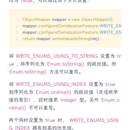
均为
false
，可以通过如下方式设置：
ObjectMapper
 mapper 
=
new
ObjectMapper
(
)
;
mapper
.
configure
(
SerializationFeature
.
WRITE_ENUM
mapper
.
configure
(
SerializationFeature
.
WRITE_ENUM
return
 mapper
.
writeValueAsString
(
obj
)
;
将
WRITE_ENUMS_USING_TO_STRING
设置为
tr
ue
, 将序列化为
Enum.toString()
的返回值。而
Enum.toString()
方法可以重写。
将
WRITE_ENUMS_USING_INDEX
设置为
true
则序列化为
Enum.ordinal()
的返回值（及该枚举
值的索引），这时值是
Integer
型。另外
Enum.o
rdinal()
不可以重写。
两个同时设置为
true
时，
WRITE_ENUMS_USIN
G_INDEX
拥有较高的优先级。