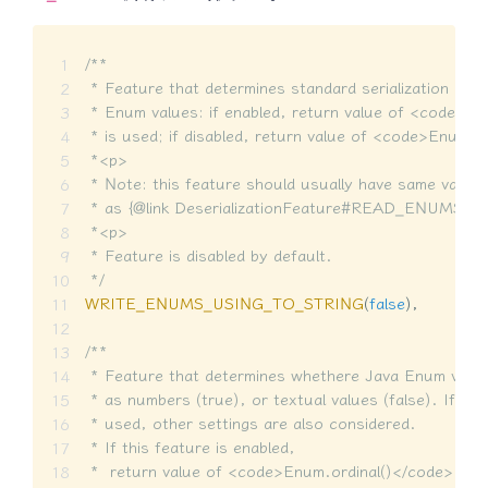
/**

 * Feature that determines standard serialization mec
 * Enum values: if enabled, return value of <code>En
 * is used; if disabled, return value of <code>Enum.n
 *<p>

 * Note: this feature should usually have same value

 * as {@link DeserializationFeature#READ_ENUMS_
 *<p>

 * Feature is disabled by default.

 */
WRITE_ENUMS_USING_TO_STRING
(
false
)
,
/**

 * Feature that determines whethere Java Enum values 
 * as numbers (true), or textual values (false). If text
 * used, other settings are also considered.

 * If this feature is enabled,

 *  return value of <code>Enum.ordinal()</code>
