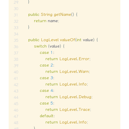
}
public
String
getName
(
)
{
return
 name
;
}
public
LogLevel
valueOf
(
int
 value
)
{
switch
(
value
)
{
case
1
:
return
LogLevel
.
Error
;
case
2
:
return
LogLevel
.
Warn
;
case
3
:
return
LogLevel
.
Info
;
case
4
:
return
LogLevel
.
Debug
;
case
5
:
return
LogLevel
.
Trace
;
default
:
return
LogLevel
.
Info
;
}