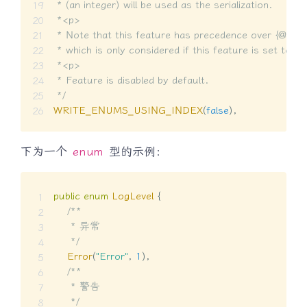
 * (an integer) will be used as the serialization.

 *<p>

 * Note that this feature has precedence over {@
 * which is only considered if this feature is set to fal
 *<p>

 * Feature is disabled by default.

 */
WRITE_ENUMS_USING_INDEX
(
false
)
,
下为一个
enum
型的示例：
public
enum
LogLevel
{
/**

     * 异常

     */
Error
(
"Error"
,
1
)
,
/**

     * 警告

     */