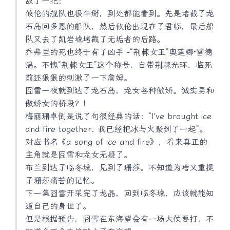
敌了一把；
攸伦的舰队也很牛掰，到处都能看到。先是堵截了龙
石岛回多恩的船队，然后攸伦出现在了君临，最后船
队又去了凯岩城堵截了无垢者的后路。
乔弗里的死也终于有了凶手 -“荆棘女王”奥莲娜·雷德
温。不愧“荆棘女王”这个称号，自带荆棘光环，临死
前还狠狠的刺激了一下詹姆。
囧雪一夜就到达了龙石岛，龙女各种傲娇。诚实男和
傲娇女的桥段？！
梅丽珊卓倒是说了句很经典的话：“I’ve brought ice
and fire together. 我已经把冰与火聚到了一起”。
对应书名《a song of ice and fire》，看来真正的
主角就是囧雪和龙女无疑了。
布兰到达了临冬城，见到了珊莎。不知道为啥又重提
了珊莎痛苦的记忆。
下一集囧雪开采完了龙晶，回到临冬城，应该就能知
道自己的身世了。
但是根据预告，囧雪在东海望会有一场大仗要打，不