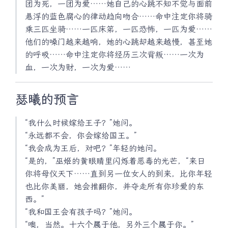
团为死，一团为爱……她自己的心跳不知不觉与面前
悬浮的蓝色腐心的律动趋向吻合……命中注定你将骑
乘三匹坐骑……一匹床笫，一匹恐怖，一匹为爱……
他们的嗓门越来越响，她的心跳却越来越慢，甚至她
的呼吸……命中注定你将经历三次背叛……一次为
血，一次为财，一次为爱……
瑟曦的预言
“我什么时候嫁给王子？”她问。
“永远都不会，你会嫁给国王。”
“我会成为王后，对吧？”年轻的她问。
“是的，”巫姬的黄眼睛里闪烁着恶毒的光芒，“来日
你将母仪天下……直到另一位女人的到来，比你年轻
也比你美丽，她会推翻你，并夺走所有你珍爱的东
西。”
“我和国王会有孩子吗？”她问。
“噢，当然。十六个属于他，另外三个属于你。”