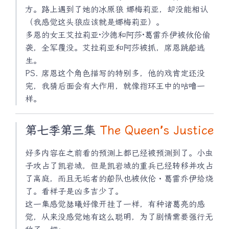
方。路上遇到了她的冰原狼 娜梅莉亚，却没能相认
（我感觉这头狼应该就是娜梅莉亚）。
多恩的女王艾拉莉亚·沙德和阿莎·葛雷乔伊被攸伦偷
袭，全军覆没。艾拉莉亚和阿莎被抓，席恩跳船逃
生。
PS. 席恩这个角色描写的特别多，他的戏肯定还没
完，我猜后面会有大作用，就像指环王中的咕噜一
样。
第七季第三集
The Queen’s Justice
好多内容在之前看的预测上都已经被预测到了。小虫
子攻占了凯岩城，但是凯岩城的重兵已经转移并攻占
了高庭，而且无垢者的船队也被攸伦・葛雷乔伊给烧
了。看样子是凶多吉少了。
这一集感觉瑟曦好像开挂了一样，有种诸葛亮的感
觉，从来没感觉她有这么聪明，为了剧情需要强行无