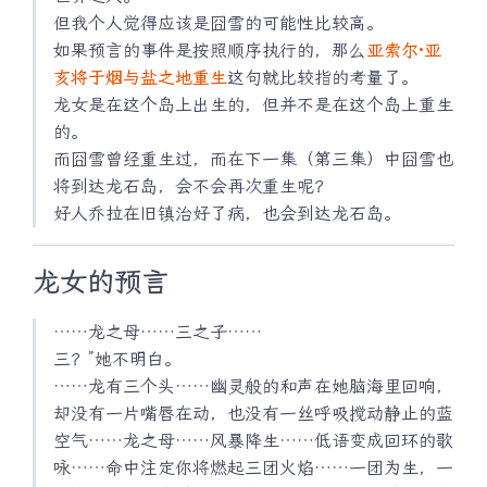
但我个人觉得应该是囧雪的可能性比较高。
如果预言的事件是按照顺序执行的，那么
亚索尔·亚
亥将于烟与盐之地重生
这句就比较指的考量了。
龙女是在这个岛上出生的，但并不是在这个岛上重生
的。
而囧雪曾经重生过，而在下一集（第三集）中囧雪也
将到达龙石岛，会不会再次重生呢？
好人乔拉在旧镇治好了病，也会到达龙石岛。
龙女的预言
……龙之母……三之子……
三？”她不明白。
……龙有三个头……幽灵般的和声在她脑海里回响，
却没有一片嘴唇在动，也没有一丝呼吸搅动静止的蓝
空气……龙之母……风暴降生……低语变成回环的歌
咏……命中注定你将燃起三团火焰……一团为生，一