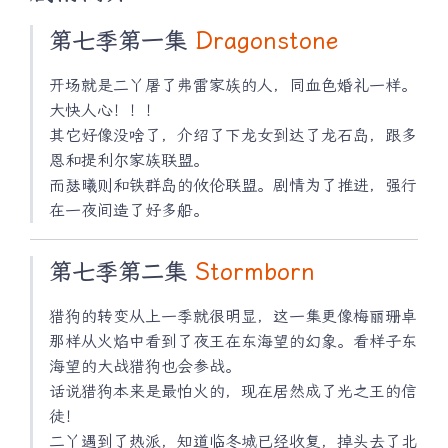
第七季第一集
Dragonstone
开场就是二丫屠了弗雷家族的人，同血色婚礼一样。
大快人心！！！
其它好像没啥了，介绍了下龙女到达了龙石岛，跟多
恩和提利尔家族联盟。
而瑟曦则和铁群岛的攸伦联盟。剧情为了推进，强行
在一夜间造了好多船。
第七季第二集
Stormborn
猎狗的转变从上一季就很明显，这一集更像梅丽珊卓
那样从火焰中看到了夜王在东海望的幻象。看样子东
海望的大战猎狗也会参战。
话说猎狗本来是最怕火的，现在居然成了光之王的信
徒！
二丫遇到了热派，知道临冬城已经收复，掉头去了北