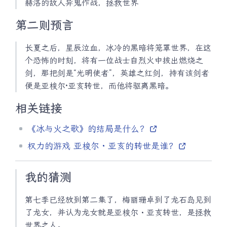
赫洛的敌人异鬼作战，拯救世界
第二则预言
长夏之后，星辰泣血，冰冷的黑暗将笼罩世界，在这
个恐怖的时刻，将有一位战士自烈火中拔出燃烧之
剑，那把剑是“光明使者”，英雄之红剑，持有该剑者
便是亚梭尔·亚亥转世，而他将驱离黑暗。
相关链接
《冰与火之歌》的结局是什么？
权力的游戏 亚梭尔・亚亥的转世是谁？
我的猜测
第七季已经放到第二集了，梅丽珊卓到了龙石岛见到
了龙女，并认为龙女就是亚梭尔・亚亥转世，是拯救
世界之人。