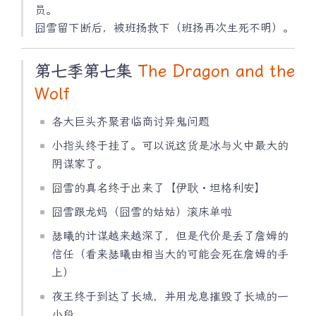
员。
囧雪留下断后，被班扬救下（班扬再次生死不明）。
第七季第七集
The Dragon and the
Wolf
各大巨头齐聚君临商讨异鬼问题
小指头终于挂了。可以说这货是冰与火中最大的
阴谋家了。
囧雪的真名终于出来了【伊耿・坦格利安】
囧雪跟龙妈（囧雪的姑姑）滚床单啦
瑟曦的计谋越来越深了，但是代价是丢了詹姆的
信任（看来瑟曦由相当大的可能会死在詹姆的手
上）
夜王终于到达了长城，并用龙息摧毁了长城的一
小段