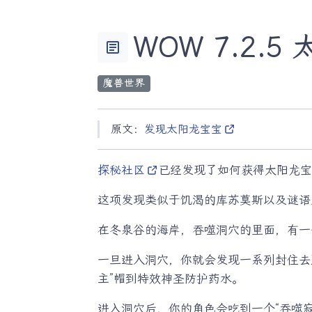
WOW 7.2.
article
魔兽世界
原文：
发现太阳龙宝宝
探秘社区
已经发现了如何获得太阳龙宝宝！
这项发现类似于饥渴的库苏莫斯以及谜语
在冬泉谷的海岸，吞噬洞穴的里面，有一个奇怪
一旦进入洞穴，你就会发现一系列封住去
主”帽到特效神圣防护药水。
进入洞穴后，你的角色会吃到一个“吞噬寂