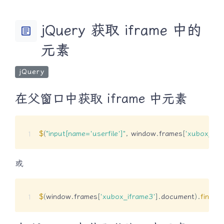
jQuery 获取 iframe 中的
article
元素
jQuery
在父窗口中获取 iframe 中元素
$
(
"input[name='userfile']"
,
 window
.
frames
[
'xubox_ifr
或
$
(
window
.
frames
[
'xubox_iframe3'
]
.
document
)
.
find
(
"i