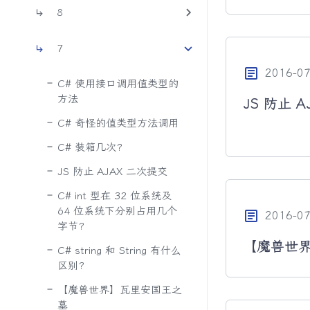
8
7
article
2016-07
C# 使用接口调用值类型的
方法
JS 防止 
C# 奇怪的值类型方法调用
C# 装箱几次?
JS 防止 AJAX 二次提交
C# int 型在 32 位系统及
64 位系统下分别占用几个
article
2016-07
字节?
【魔兽世
C# string 和 String 有什么
区别?
【魔兽世界】瓦里安国王之
墓