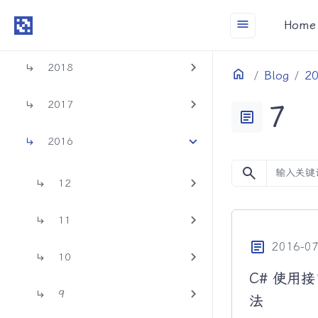
menu
Home
2019
2018
Home
目录
Blog
2
2017
7
article
2016
search
12
11
article
2016-07
10
C# 使用
9
法